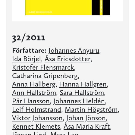
32/2011
Författare:
Johannes Anyuru
,
Ida Börjel
,
Åsa Ericsdotter
,
Kristofer Flensmarck
,
Catharina Gripenberg
,
Anna Hallberg
,
Hanna Hallgren
,
Ann Hallström
,
Sara Hallström
,
Pär Hansson
,
Johannes Heldén
,
Leif Holmstrand
,
Martin Högström
,
Viktor Johansson
,
Johan Jönson
,
Kennet Klemets
,
Åsa Maria Kraft
,
Jörgen Lind
,
Mara Lee
,