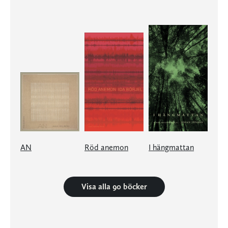
AN
Röd anemon
I hängmattan
Visa alla 90 böcker