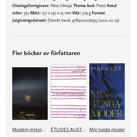
Omslagsformgivare:
Nina Ulmaja
Thema-kod:
Poesi
Antal
sidor:
352
Mått:
157 x 197 x 25 mm
Vikt:
579 g
Format
(utgivningsdatum):
Danskt band, 9789100126933 (2011-10-19)
Fler böcker av författaren
Modern mytologi
ÉTUDES AUSTRALES med inga solars prövning
Min tunga moder