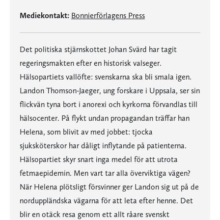
Mediekontakt:
Bonnierförlagens Press
Det politiska stjärnskottet Johan Svärd har tagit
regeringsmakten efter en historisk valseger.
Hälsopartiets vallöfte: svenskarna ska bli smala igen.
Landon Thomson-Jaeger, ung forskare i Uppsala, ser sin
flickvän tyna bort i anorexi och kyrkorna förvandlas till
hälsocenter. På flykt undan propagandan träffar han
Helena, som blivit av med jobbet: tjocka
sjuksköterskor har dåligt inflytande på patienterna.
Hälsopartiet skyr snart inga medel för att utrota
fetmaepidemin. Men vart tar alla överviktiga vägen?
När Helena plötsligt försvinner ger Landon sig ut på de
norduppländska vägarna för att leta efter henne. Det
blir en otäck resa genom ett allt råare svenskt