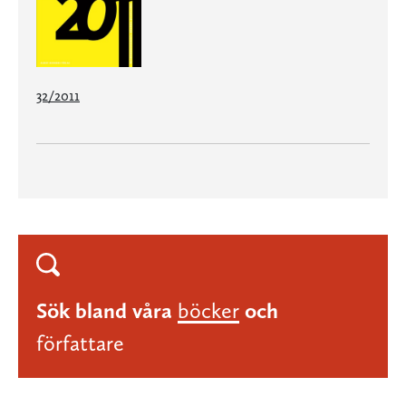
32/2011
Sök bland våra
böcker
och
författare