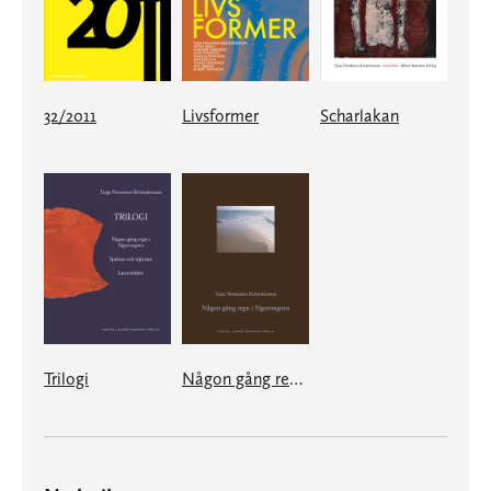
32/2011
Livsformer
Scharlakan
Trilogi
Någon gång regn i Ngorongoro