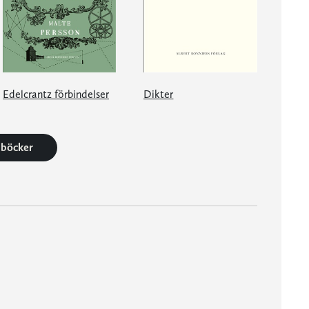
Edelcrantz förbindelser
Dikter
0 böcker