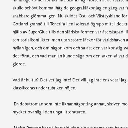
skulle behövt komma ihåg de geografiläxor jag en gång var fa
snabbare glömma igen. Nu skildes Öst- och Västtyskland för al
Gotland grannö till Tenerifa i en isolerad ögrupp mitt i det 
hjälp av SuperGlue tills den sfäriska formen var återskapad
territorialkonflikter, men utan större läckor för världshaven a
hyllan igen, och om någon kom och sa att den var konstig sva
det förut, och vad man än kunde säga om den saken så var det 
gjorde.
Vad är kultur? Det vet jag inte! Det vill jag inte ens veta! Jag 
klassificeras under rubriken nöjen.
 En debutroman som inte liknar någonting annat, skriven med 
mycket ovanlig i den unga litteraturen.
 Malte Persson har på kort tid gjort sig ett namn som betyd