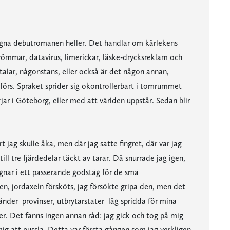
äregna debutromanen heller. Det handlar om kärlekens
mmar, datavirus, limerickar, läske-drycksreklam och
 talar, någonstans, eller också är det någon annan,
rförs. Språket sprider sig okontrollerbart i tomrummet
rjar i Göteborg, eller med att världen uppstår. Sedan blir
t jag skulle åka, men där jag satte fingret, där var jag
ill tre fjärdedelar täckt av tårar. Då snurrade jag igen,
gnar i ett passerande godståg för de små
sen, jordaxeln försköts, jag försökte gripa den, men det
länder  provinser, utbrytarstater  låg spridda för mina
er. Det fanns ingen annan råd: jag gick och tog på mig
 mig att pussla. Detta var första gången som jag verkligen