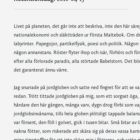
Livet på planeten, det går inte att beskriva, inte den här s
nationalekonomi och släktträden ur Första Maltebok. Om drö
labyrinter. Papegojor, partikelfysik, poesi och politik. Någon
någon annanstans. Röster flyter ihop och isär, förhörs och fö
efter alla förlorade paradis, alla störtade Babelstorn. Det bö
det garanterat ännu värre.
Jag snurrade på jordgloben och satte ned fingret för att se var
redan. Trött tittade jordgloben på mig, som ett sorgset öga, t
hårdare den här gången, många varv, dygn drog förbi som va
jordglobsinvånarna, tills hela globen plötsligt tappade balan
var försent, den föll i golvet, gick i tusen bitar. Små bitar av 
nakna fötter, som riskerade att skära sig på deras vassa kant
mina tigertofflor för att inte skära mig i fötterna, och satte