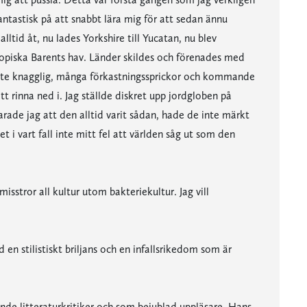
ntastisk på att snabbt lära mig för att sedan ännu
ltid åt, nu lades Yorkshire till Yucatan, nu blev
tropiska Barents hav. Länder skildes och förenades med
, lite knagglig, många förkastningssprickor och kommande
tt rinna ned i. Jag ställde diskret upp jordgloben på
rade jag att den alltid varit sådan, hade de inte märkt
i vart fall inte mitt fel att världen såg ut som den
misstror all kultur utom bakteriekultur. Jag vill
en stilistiskt briljans och en infallsrikedom som är
ande litteraturkritiker och som bejublad uppläsare. Hans