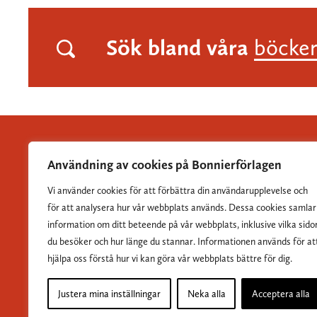
Sök bland våra
böcke
Användning av cookies på Bonnierförlagen
Vi använder cookies för att förbättra din användarupplevelse och
Albert Bonniers Förlag grundades 1837 och är Sveriges
för att analysera hur vår webbplats används. Dessa cookies samlar
största skönlitterära förlag.
information om ditt beteende på vår webbplats, inklusive vilka sido
du besöker och hur länge du stannar. Informationen används för at
hjälpa oss förstå hur vi kan göra vår webbplats bättre för dig.
Justera mina inställningar
Neka alla
Acceptera alla