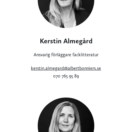
Kerstin Almegård
Ansvarig förläggare facklitteratur
kerstin.almegard@albertbonniers.se
070 765 95 89