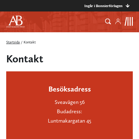
Ingår i Bonnierförlagen
Startsida
/
Kontakt
Kontakt
Besöksadress
Sveavägen 56
Budadress:
Luntmakargatan 45