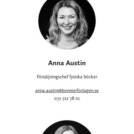
Anna Austin
Försäljningschef fysiska böcker
anna.austin@bonnierforlagen.se
072 722 78 01