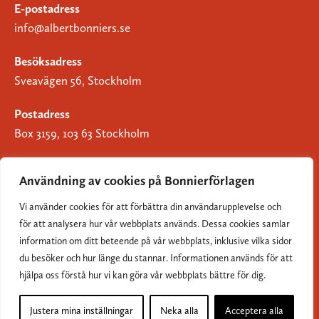
E-postadress
info@albertbonniers.se
Besöksadress
Sveavägen 56, Stockholm
Postadress
Box 3159, 103 63 Stockholm
Användning av cookies på Bonnierförlagen
Vi använder cookies för att förbättra din användarupplevelse och
Om Bonnierförlagen
för att analysera hur vår webbplats används. Dessa cookies samlar
Cookies
information om ditt beteende på vår webbplats, inklusive vilka sidor
du besöker och hur länge du stannar. Informationen används för att
Integritetspolicy
hjälpa oss förstå hur vi kan göra vår webbplats bättre för dig.
Justera mina inställningar
Neka alla
Acceptera alla