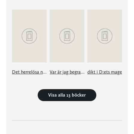
Det herrelösa nätet
Var är jag begravd?
dikt i D:ets mage
Visa alla 13 böcker