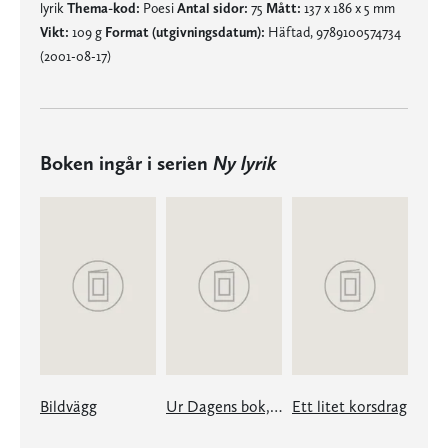
lyrik
Thema-kod:
Poesi
Antal sidor:
75
Mått:
137 x 186 x 5 mm
Vikt:
109 g
Format (utgivningsdatum):
Häftad, 9789100574734
(2001-08-17)
Boken ingår i serien
Ny lyrik
Bildvägg
Ur Dagens bok, och Drömmens
Ett litet korsdrag