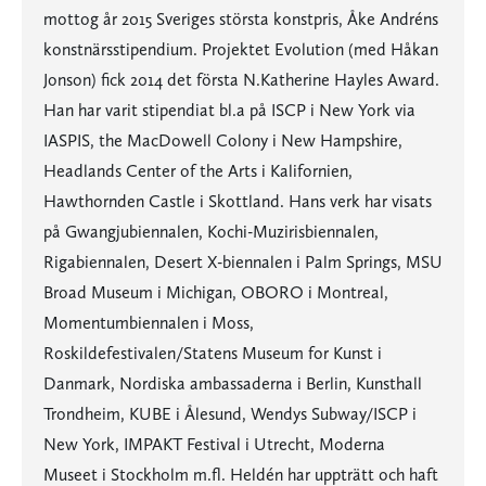
mottog år 2015 Sveriges största konstpris, Åke Andréns
konstnärsstipendium. Projektet Evolution (med Håkan
Jonson) fick 2014 det första N.Katherine Hayles Award.
Han har varit stipendiat bl.a på ISCP i New York via
IASPIS, the MacDowell Colony i New Hampshire,
Headlands Center of the Arts i Kalifornien,
Hawthornden Castle i Skottland. Hans verk har visats
på Gwangjubiennalen, Kochi-Muzirisbiennalen,
Rigabiennalen, Desert X-biennalen i Palm Springs, MSU
Broad Museum i Michigan, OBORO i Montreal,
Momentumbiennalen i Moss,
Roskildefestivalen/Statens Museum for Kunst i
Danmark, Nordiska ambassaderna i Berlin, Kunsthall
Trondheim, KUBE i Ålesund, Wendys Subway/ISCP i
New York, IMPAKT Festival i Utrecht, Moderna
Museet i Stockholm m.fl. Heldén har uppträtt och haft