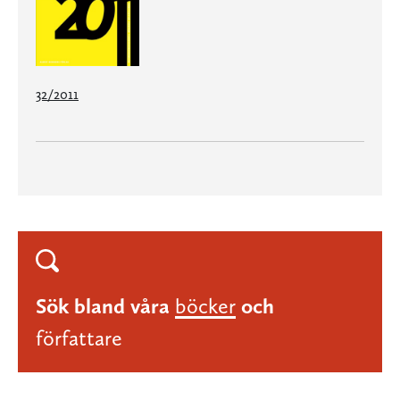
32/2011
Sök bland våra
böcker
och
författare