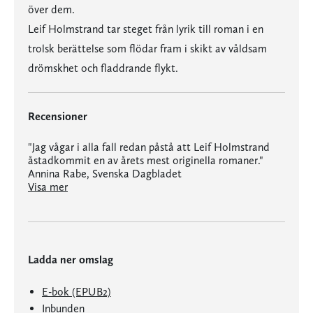
över dem.
Leif Holmstrand tar steget från lyrik till roman i en
trolsk berättelse som flödar fram i skikt av våldsam
drömskhet och fladdrande flykt.
Recensioner
"Jag vågar i alla fall redan påstå att Leif Holmstrand
åstadkommit en av årets mest originella romaner."
Annina Rabe, Svenska Dagbladet
"Leif Holmstrand är en mästare på att genom ständiga och överraskande glidningar försätta läsaren i samma plågsamma osäkerhet som romanens gestalter."
Visa mer
Ladda ner omslag
E-bok (EPUB2)
Inbunden