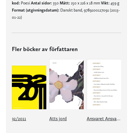
kod:
Poesi
Antal sidor:
350
Mått:
150 x 216 x 18 mm
Vikt:
459 g
Format (utgivningsdatum):
Danskt band, 9789100127091 (2013-
01-22)
Fler böcker av författaren
32/2011
Atts jord
Ansvaret Ansvaret Ansvaret Ansvaret