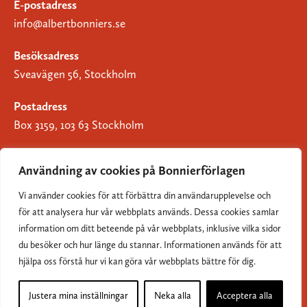
E-postadress
info@albertbonniers.se
Besöksadress
Sveavägen 56, Stockholm
Postadress
Box 3159, 103 63 Stockholm
Användning av cookies på Bonnierförlagen
Vi använder cookies för att förbättra din användarupplevelse och
Om Bonnierförlagen
för att analysera hur vår webbplats används. Dessa cookies samlar
Cookies
information om ditt beteende på vår webbplats, inklusive vilka sidor
du besöker och hur länge du stannar. Informationen används för att
Integritetspolicy
hjälpa oss förstå hur vi kan göra vår webbplats bättre för dig.
Justera mina inställningar
Neka alla
Acceptera alla