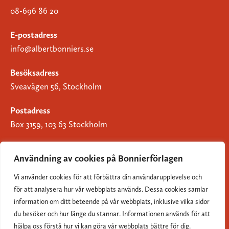
08-696 86 20
E-postadress
info@albertbonniers.se
Besöksadress
Sveavägen 56, Stockholm
Postadress
Box 3159, 103 63 Stockholm
Användning av cookies på Bonnierförlagen
Vi använder cookies för att förbättra din användarupplevelse och
Om Bonnierförlagen
för att analysera hur vår webbplats används. Dessa cookies samlar
Cookies
information om ditt beteende på vår webbplats, inklusive vilka sidor
du besöker och hur länge du stannar. Informationen används för att
Integritetspolicy
hjälpa oss förstå hur vi kan göra vår webbplats bättre för dig.