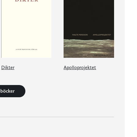
Dikter
Apolloprojektet
0 böcker