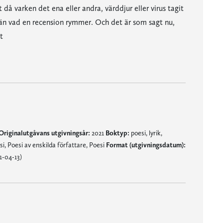
 då varken det ena eller andra, värddjur eller virus tagit
 än vad en recension rymmer. Och det är som sagt nu,
t
bladet
kta idéer. Jag måste medge att jag trots allt är ganska svag för den sortens metanjutning." Aftonbladet
Originalutgåvans utgivningsår:
2021
Boktyp:
poesi, lyrik,
, Poesi av enskilda författare, Poesi
Format (utgivningsdatum):
1-04-13)