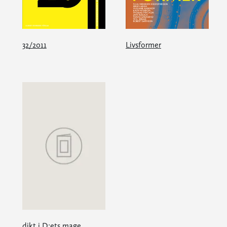
32/2011
Livsformer
dikt i D:ets mage