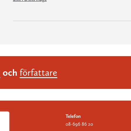
och
r
författare
Telefon
08-696 86 20