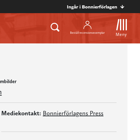
Ingår i Bonnierförlagen
Beställ recensionsexemplar
Meny
mmbilder
n
Mediekontakt:
Bonnierförlagens Press