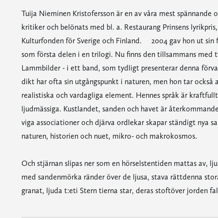
Tuija Nieminen Kristofersson är en av våra mest spännande
kritiker och belönats med bl. a. Restaurang Prinsens lyrikpr
Kulturfonden för Sverige och Finland. 2004 gav hon ut sin 
som första delen i en trilogi. Nu finns den tillsammans med t
Lammbilder - i ett band, som tydligt presenterar denna för
dikt har ofta sin utgångspunkt i naturen, men hon tar ocks
realistiska och vardagliga element. Hennes språk är kraftfull
ljudmässiga. Kustlandet, sanden och havet är återkommande 
viga associationer och djärva ordlekar skapar ständigt nya
naturen, historien och nuet, mikro- och makrokosmos.
Och stjärnan slipas ner som en hörselstentiden mattas av, lj
med sandenmörka ränder över de ljusa, stava rättdenna sto
granat, ljuda t:eti Stern tierna star, deras stoftöver jorden fal