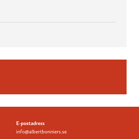
E-postadress
info@albertbonniers.se