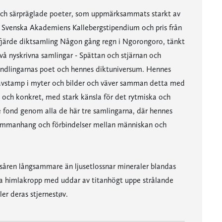
 och särpräglade poeter, som uppmärksammats starkt av
is, Svenska Akademiens Kallebergstipendium och pris från
fjärde diktsamling Någon gång regn i Ngorongoro, tänkt
vå nyskrivna samlingar - Spättan och stjärnan och
vandlingarnas poet och hennes diktuniversum. Hennes
å avstamp i myter och bilder och väver samman detta med
t och konkret, med stark känsla för det rytmiska och
fond genom alla de här tre samlingarna, där hennes
 sammanhang och förbindelser mellan människan och
usåren långsammare än ljusetlossnar mineraler blandas
ra himlakropp med uddar av titanhögt uppe strålande
ler deras stjernestøv.