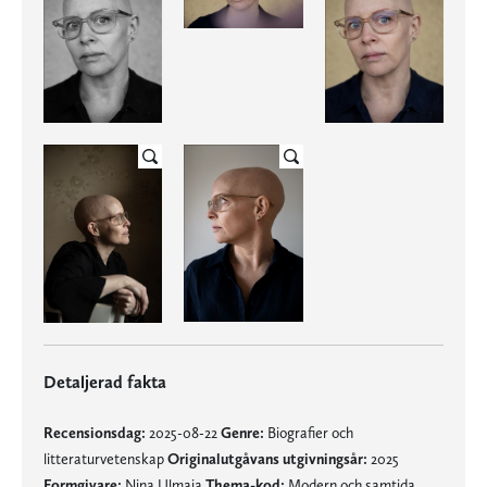
Detaljerad fakta
Recensionsdag:
2025-08-22
Genre:
Biografier och
litteraturvetenskap
Originalutgåvans utgivningsår:
2025
Formgivare:
Nina Ulmaja
Thema-kod:
Modern och samtida