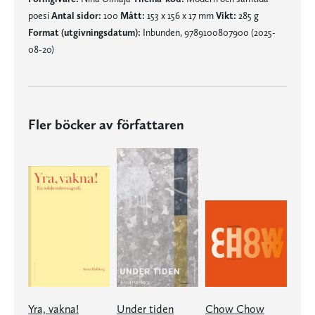
poesi
Antal sidor:
100
Mått:
153 x 156 x 17 mm
Vikt:
285 g
Format (utgivningsdatum):
Inbunden, 9789100807900 (2025-
08-20)
Fler böcker av författaren
Yra, vakna!
Under tiden
Chow Chow