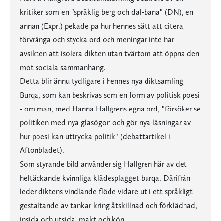
kritiker som en "språklig berg och dal-bana" (DN), en
annan (Expr.) pekade på hur hennes sätt att citera,
förvränga och stycka ord och meningar inte har
avsikten att isolera dikten utan tvärtom att öppna den
mot sociala sammanhang.
Detta blir ännu tydligare i hennes nya diktsamling,
Burqa, som kan beskrivas som en form av politisk poesi
- om man, med Hanna Hallgrens egna ord, "försöker se
politiken med nya glasögon och gör nya läsningar av
hur poesi kan uttrycka politik" (debattartikel i
Aftonbladet).
Som styrande bild använder sig Hallgren här av det
heltäckande kvinnliga klädesplagget burqa. Därifrån
leder diktens vindlande flöde vidare ut i ett språkligt
gestaltande av tankar kring åtskillnad och förklädnad,
insida och utsida, makt och kön.