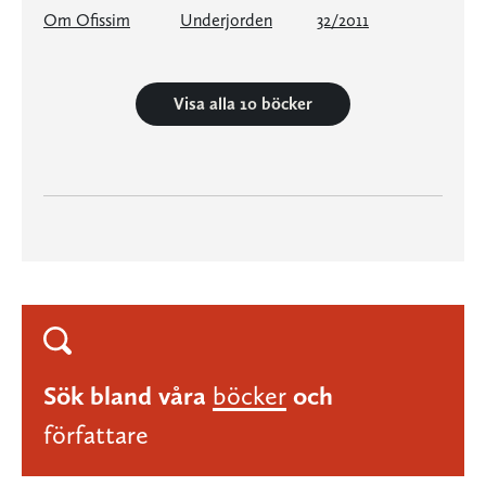
Om Ofissim
Underjorden
32/2011
Visa alla 10 böcker
Sök bland våra
böcker
och
författare