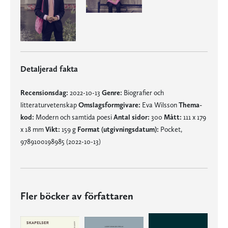
Detaljerad fakta
Recensionsdag:
2022-10-13
Genre:
Biografier och
litteraturvetenskap
Omslagsformgivare:
Eva Wilsson
Thema-
kod:
Modern och samtida poesi
Antal sidor:
300
Mått:
111 x 179
x 18 mm
Vikt:
159 g
Format (utgivningsdatum):
Pocket,
9789100198985 (2022-10-13)
Fler böcker av författaren