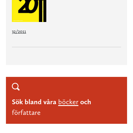
32/2011
Sök bland våra
böcker
och
författare