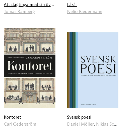
Att dagtinga med sin övertygelse
Lázár
Tomas Ramberg
Nelio Biedermann
Kontoret
Svensk poesi
Carl Cederström
Daniel Möller
,
Niklas Schiöler