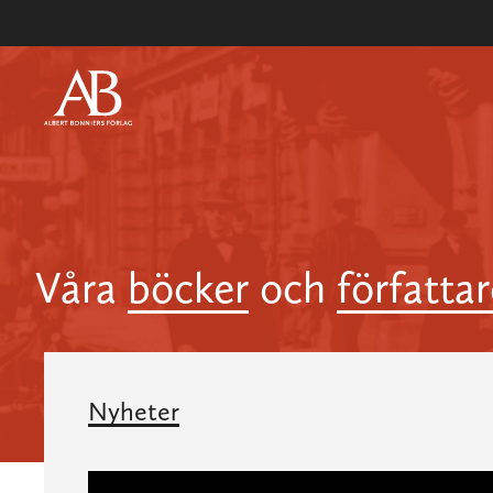
Våra
böcker
och
författa
Nyheter