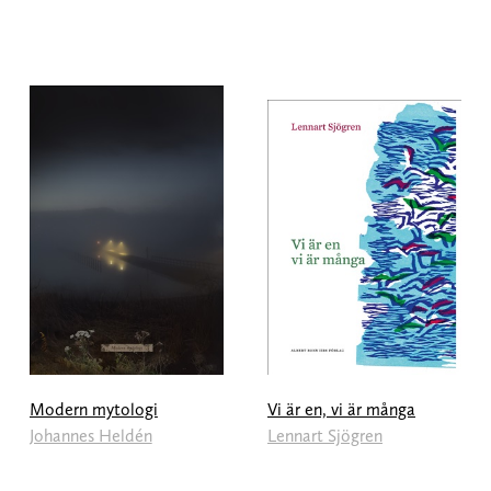
Modern mytologi
Vi är en, vi är många
Johannes Heldén
Lennart Sjögren