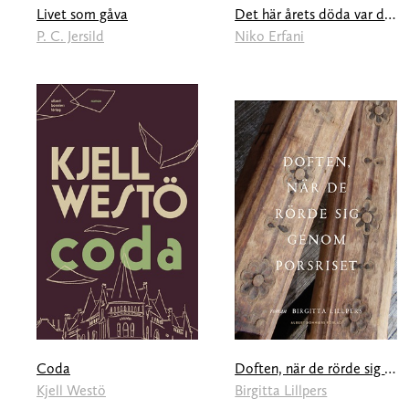
Livet som gåva
Det här årets döda var de mest älskande av de levande
P. C. Jersild
Niko Erfani
Coda
Doften, när de rörde sig genom porsriset
Kjell Westö
Birgitta Lillpers