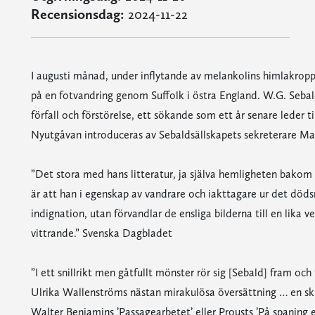
Recensionsdag:
2024-11-22
I augusti månad, under inflytande av melankolins himlakroppar
på en fotvandring genom Suffolk i östra England. W.G. Sebald
förfall och förstörelse, ett sökande som ett år senare leder ti
Nyutgåvan introduceras av Sebaldsällskapets sekreterare M
”Det stora med hans litteratur, ja själva hemligheten bakom 
är att han i egenskap av vandrare och iakttagare ur det död
indignation, utan förvandlar de ensliga bilderna till en lika
vittrande.” Svenska Dagbladet
”I ett snillrikt men gåtfullt mönster rör sig [Sebald] fram oc
Ulrika Wallenströms nästan mirakulösa översättning … en skil
Walter Benjamins ’Passagearbetet’ eller Prousts ’På spaning e