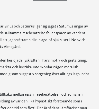
 Sirius och Saturnus, ger sig jaget i Saturnus ringar av
s sällsamma reseberättelse följer spåren av världens
ll att jagberättaren blir inlagd på sjukhuset i Norwich.
ats Almegård.
den beslöjade lyskraften i hans motiv och gestaltning,
smärkta och höstlika inte skördar någon moralisk
 vemodig som suggestiv sorgesång över alltings lagbundna
h tillbaka mellan essän, reseberättelsen och romanen i
dring av världen lika hypnotiskt förstorande som i
fter den tid som flytt’. Det är sådana jämförelser man