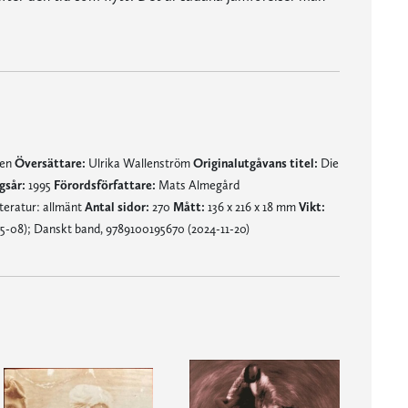
nen
Översättare:
Ulrika Wallenström
Originalutgåvans titel:
Die
gsår:
1995
Förordsförfattare:
Mats Almegård
teratur: allmänt
Antal sidor:
270
Mått:
136 x 216 x 18 mm
Vikt:
5-08); Danskt band, 9789100195670 (2024-11-20)