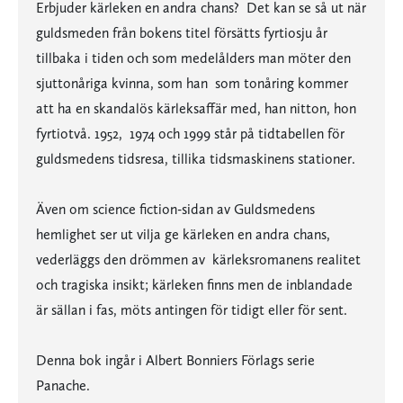
Erbjuder kärleken en andra chans? Det kan se så ut när
guldsmeden från bokens titel försätts fyrtiosju år
tillbaka i tiden och som medelålders man möter den
sjuttonåriga kvinna, som han som tonåring kommer
att ha en skandalös kärleksaffär med, han nitton, hon
fyrtiotvå. 1952, 1974 och 1999 står på tidtabellen för
guldsmedens tidsresa, tillika tidsmaskinens stationer.
Även om science fiction-sidan av Guldsmedens
hemlighet ser ut vilja ge kärleken en andra chans,
vederläggs den drömmen av kärleksromanens realitet
och tragiska insikt; kärleken finns men de inblandade
är sällan i fas, möts antingen för tidigt eller för sent.
Denna bok ingår i Albert Bonniers Förlags serie
Panache.