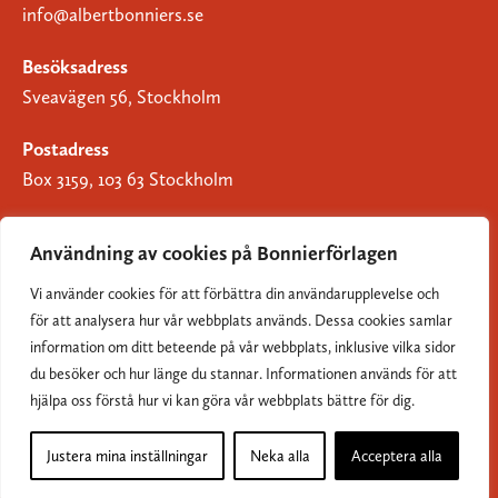
info@albertbonniers.se
Besöksadress
Sveavägen 56, Stockholm
Postadress
Box 3159, 103 63 Stockholm
Användning av cookies på Bonnierförlagen
Vi använder cookies för att förbättra din användarupplevelse och
Om Bonnierförlagen
för att analysera hur vår webbplats används. Dessa cookies samlar
Cookies
information om ditt beteende på vår webbplats, inklusive vilka sidor
du besöker och hur länge du stannar. Informationen används för att
Integritetspolicy
hjälpa oss förstå hur vi kan göra vår webbplats bättre för dig.
Justera mina inställningar
Neka alla
Acceptera alla