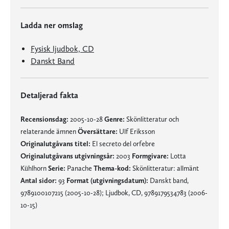
Ladda ner omslag
Fysisk ljudbok, CD
Danskt Band
Detaljerad fakta
Recensionsdag:
2005-10-28
Genre:
Skönlitteratur och
relaterande ämnen
Översättare:
Ulf Eriksson
Originalutgåvans titel:
El secreto del orfebre
Originalutgåvans utgivningsår:
2003
Formgivare:
Lotta
Kühlhorn
Serie:
Panache
Thema-kod:
Skönlitteratur: allmänt
Antal sidor:
93
Format (utgivningsdatum):
Danskt band,
9789100107215 (2005-10-28); Ljudbok, CD, 9789179534783 (2006-
10-15)