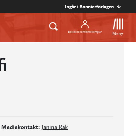
Ingår i Bonnierförlagen
Beställ recensionsexemplar
Meny
i
Mediekontakt:
Janina Rak