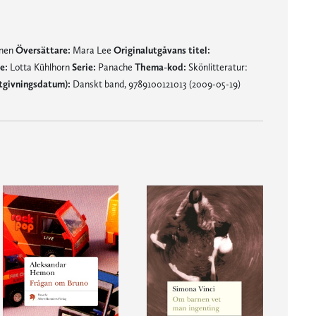
mnen
Översättare:
Mara Lee
Originalutgåvans titel:
e:
Lotta Kühlhorn
Serie:
Panache
Thema-kod:
Skönlitteratur:
tgivningsdatum):
Danskt band, 9789100121013 (2009-05-19)