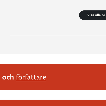
Visa alla 6
och
r
författare