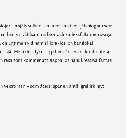
öjar sin själs vulkaniska landskap i en självbiografi som
mnar han sin våldsamma bror och kärleksfulla men svaga
å en ung man vid namn Herakles, en känslokall
. När Herakles dyker upp flera år senare konfronteras
n resa som kommer att släppa lös hans kreativa fantasi
en versroman – som återskapar en antik grekisk myt