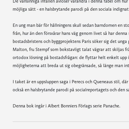
De vansinniga infallen avlöser varandra i denna fabel om hur 
möjliga sätt - en halsbrytande parodi på den sociala indign
En ung man bär för hållningens skull sedan barndomen en stol
från, hur än den försvårar hans väg genom livet så har denna 
bostadsbristens och byggprojektens Paris söker sig det unga 
Malton, fru Stempf som bokstavligt talat vägrar att skiljas f
ortodox lösning på bostadsfrågan: de flyttar helt enkelt upp i
möjligheterna att breda ut sig obegränsade, så länge man inte
I taket är en uppsluppen saga i Perecs och Queneaus stil, dä
också en halsbrytande parodi på socialreportagets och den 
Denna bok ingår i Albert Bonniers Förlags serie Panache.