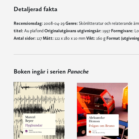
Detaljerad fakta
Recensionsdag:
2008-04-29
Genre:
Skönlitteratur och relaterande ä
titel:
Au plafond
Originalutgåvans utgivningsår:
1997
Formgivare:
Lo
Antal sidor:
127
Mått:
122 x 180 x 10 mm
Vikt:
160 g
Format (utgivnin
Boken ingår i serien
Panache