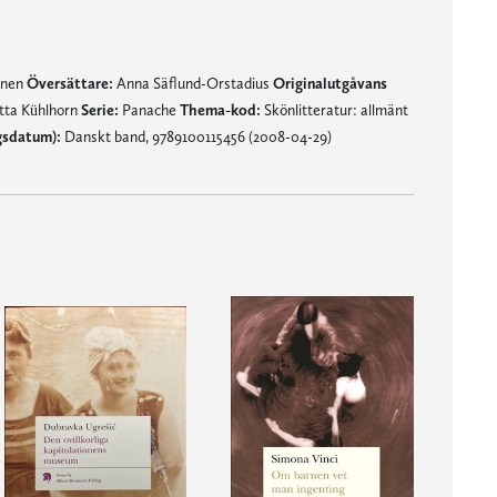
mnen
Översättare:
Anna Säflund-Orstadius
Originalutgåvans
tta Kühlhorn
Serie:
Panache
Thema-kod:
Skönlitteratur: allmänt
gsdatum):
Danskt band, 9789100115456 (2008-04-29)