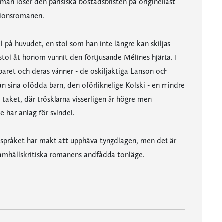
man löser den parisiska bostadsbristen på originellast
ationsromanen.
 på huvudet, en stol som han inte längre kan skiljas
stol åt honom vunnit den förtjusande Mélines hjärta. I
paret och deras vänner - de oskiljaktiga Lanson och
rån sina ofödda barn, den oförliknelige Kolski - en mindre
 taket, där trösklarna visserligen är högre men
 har anlag för svindel.
r språket har makt att upphäva tyngdlagen, men det är
samhällskritiska romanens andfådda tonläge.