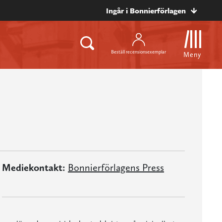
Ingår i Bonnierförlagen
Beställ recensionsexemplar
Meny
Mediekontakt:
Bonnierförlagens Press