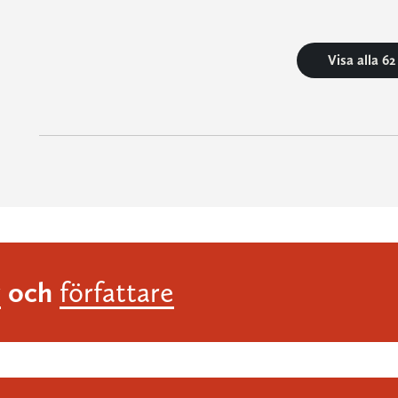
Visa alla 6
och
r
författare