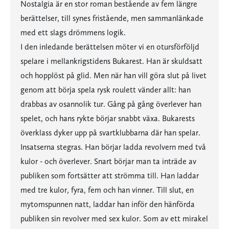
Nostalgia är en stor roman bestående av fem längre
berättelser, till synes fristående, men sammanlänkade
med ett slags drömmens logik.
I den inledande berättelsen möter vi en otursförföljd
spelare i mellankrigstidens Bukarest. Han är skuldsatt
och hopplöst på glid. Men när han vill göra slut på livet
genom att börja spela rysk roulett vänder allt: han
drabbas av osannolik tur. Gång på gång överlever han
spelet, och hans rykte börjar snabbt växa. Bukarests
överklass dyker upp på svartklubbarna där han spelar.
Insatserna stegras. Han börjar ladda revolvern med två
kulor - och överlever. Snart börjar man ta inträde av
publiken som fortsätter att strömma till. Han laddar
med tre kulor, fyra, fem och han vinner. Till slut, en
mytomspunnen natt, laddar han inför den hänförda
publiken sin revolver med sex kulor. Som av ett mirakel