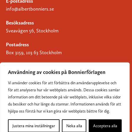
E-postadress
info@albertbonniers.se
Besöksadress
Sveavägen 56, Stockholm
Postadress
Box 3159, 103 63 Stockholm
Användning av cookies på Bonnierförlagen
Vi använder cookies för att förbättra din användarupplevelse och
Om Bonnierförlagen
för att analysera hur vår webbplats används. Dessa cookies samlar
Cookies
information om ditt beteende på vår webbplats, inklusive vilka sidor
du besöker och hur länge du stannar. Informationen används för att
Integritetspolicy
hjälpa oss förstå hur vi kan göra vår webbplats bättre för dig.
Justera mina inställningar
Neka alla
Acceptera alla