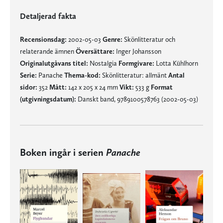
Detaljerad fakta
Recensionsdag:
2002-05-03
Genre:
Skönlitteratur och
relaterande ämnen
Översättare:
Inger Johansson
Originalutgåvans titel:
Nostalgia
Formgivare:
Lotta Kühlhorn
Serie:
Panache
Thema-kod:
Skönlitteratur: allmänt
Antal
sidor:
352
Mått:
142 x 205 x 24 mm
Vikt:
533 g
Format
(utgivningsdatum):
Danskt band, 9789100578763 (2002-05-03)
Boken ingår i serien
Panache