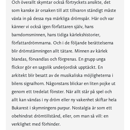
Och överallt skymtar också förtryckets ansikte, det
som kanske är orsaken till att tillvaron ständigt måste
växla in på dessa nya märkliga drömspår. Här och var
känner vi också igen författaren själv, hans
barndomsminnen, hans tidiga kärlekshistorier,
författardrömmarna. Och i de följande berättelserna
blir drömstämningen allt tätare. Minnen av kärlek
blandas, förvandlas och förgrenas. En grupp unga
flickor gör en sagolik underjordisk upptäckt. En
arkitekt blir besatt av de musikaliska möjligheterna i
bilens signalhorn. Någonstans blickar en liten pojke ut
genom ett tredelat fönster. När allt står på spel och
allt kan vändas i ny dröm eller ny vakenhet skiftar hela
Bukarest i skymningens purpur. Nostalgia är som ett
obehindrat drömtillstånd, eller, om man så vill: en
verklighet med förhinder.