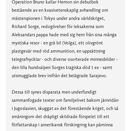
Operation Bruno kallar Hemon sin debutbok
bestående av en kvasivetenskaplig avhandling om
mästerspionen i Tokyo under andra världskriget,
Richard Sorge, redogörelser för leksakerna som
Aleksandars pappa hade med sig hem från sina många
mystiska resor - en grå bil (Volga), ett olivgrönt
plastgevär med röd ammunition, en uppsättning
telegrafnycklar - och diverse osorterade minnesbilder -
den lilla hundvalpen Sorges tragiska död t ex - samt
utsmugglade brev inifrån det belägrade Sarajevo.
Dessa till synes disparata men underfundigt
sammanfogade texter om familjelivet bakom järnridån
i Jugoslavien, skuggat av det förestående kriget, och så
småningom det dråpligt skildrade förspelet till ett
författarskap i amerikansk förskingring kan påminna