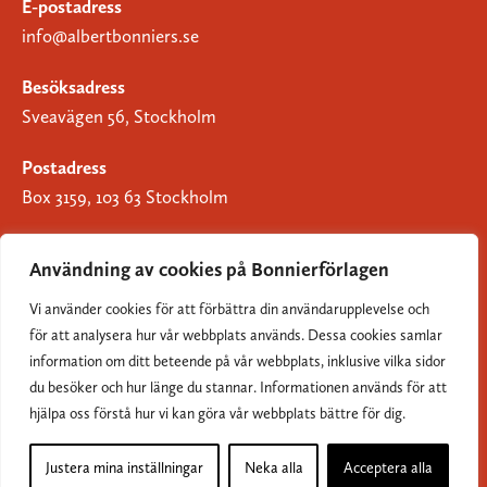
E-postadress
info@albertbonniers.se
Besöksadress
Sveavägen 56, Stockholm
Postadress
Box 3159, 103 63 Stockholm
Användning av cookies på Bonnierförlagen
Vi använder cookies för att förbättra din användarupplevelse och
Om Bonnierförlagen
för att analysera hur vår webbplats används. Dessa cookies samlar
Cookies
information om ditt beteende på vår webbplats, inklusive vilka sidor
du besöker och hur länge du stannar. Informationen används för att
Integritetspolicy
hjälpa oss förstå hur vi kan göra vår webbplats bättre för dig.
Justera mina inställningar
Neka alla
Acceptera alla