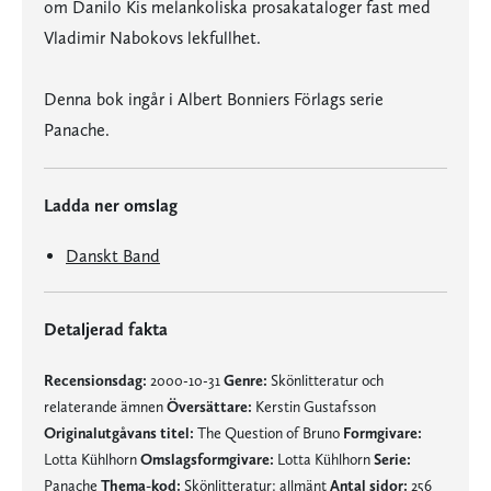
om Danilo Kis melankoliska prosakataloger fast med
Vladimir Nabokovs lekfullhet.
Denna bok ingår i Albert Bonniers Förlags serie
Panache.
Ladda ner omslag
Danskt Band
Detaljerad fakta
Recensionsdag:
2000-10-31
Genre:
Skönlitteratur och
relaterande ämnen
Översättare:
Kerstin Gustafsson
Originalutgåvans titel:
The Question of Bruno
Formgivare:
Lotta Kühlhorn
Omslagsformgivare:
Lotta Kühlhorn
Serie:
Panache
Thema-kod:
Skönlitteratur: allmänt
Antal sidor:
256