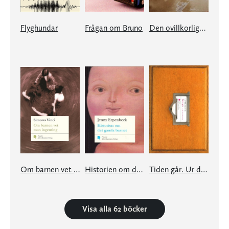
Flyghundar
Frågan om Bruno
Den ovillkorliga kapitulationens museum
Om barnen vet man ingenting
Historien om det gamla barnet
Tiden går. Ur det stora kartoteket
Visa alla 62 böcker