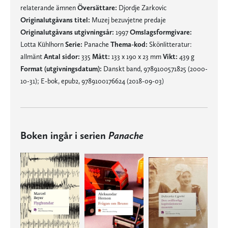
relaterande ämnen
Översättare:
Djordje Zarkovic
Originalutgåvans titel:
Muzej bezuvjetne predaje
Originalutgåvans utgivningsår:
1997
Omslagsformgivare:
Lotta Kühlhorn
Serie:
Panache
Thema-kod:
Skönlitteratur:
allmänt
Antal sidor:
335
Mått:
133 x 190 x 23 mm
Vikt:
439 g
Format (utgivningsdatum):
Danskt band, 9789100571825 (2000-
10-31); E-bok, epub2, 9789100176624 (2018-09-03)
Boken ingår i serien
Panache