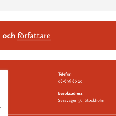
och
r
författare
Telefon
08-696 86 20
Besöksadress
Sveavägen 56, Stockholm
r
t