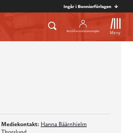
Ingår i Bonnierförlagen
Beställ recensionsexemplar
Meny
Mediekontakt:
Hanna Bäärnhielm
Thorslund