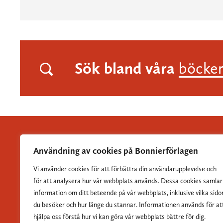
Sök bland våra
böcke
Användning av cookies på Bonnierförlagen
Vi använder cookies för att förbättra din användarupplevelse och
Albert Bonniers Förlag grundades 1837 och är Sveriges
för att analysera hur vår webbplats används. Dessa cookies samlar
största skönlitterära förlag.
information om ditt beteende på vår webbplats, inklusive vilka sido
du besöker och hur länge du stannar. Informationen används för at
hjälpa oss förstå hur vi kan göra vår webbplats bättre för dig.