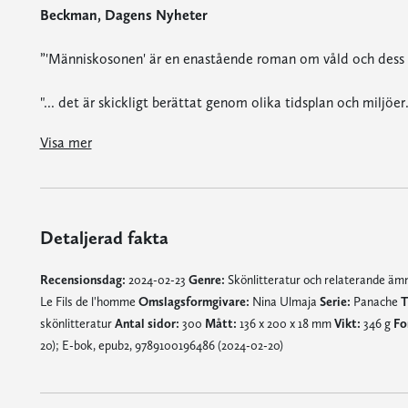
Beckman, Dagens Nyheter
”'Människosonen' är en enastående roman om våld och dess 
"... det är skickligt berättat genom olika tidsplan och miljöer
Åsa Beckman, Dagens Nyheter
Visa mer
Detaljerad fakta
Recensionsdag:
2024-02-23
Genre:
Skönlitteratur och relaterande ä
Le Fils de l'homme
Omslagsformgivare:
Nina Ulmaja
Serie:
Panache
T
skönlitteratur
Antal sidor:
300
Mått:
136 x 200 x 18 mm
Vikt:
346 g
Fo
20); E-bok, epub2, 9789100196486 (2024-02-20)