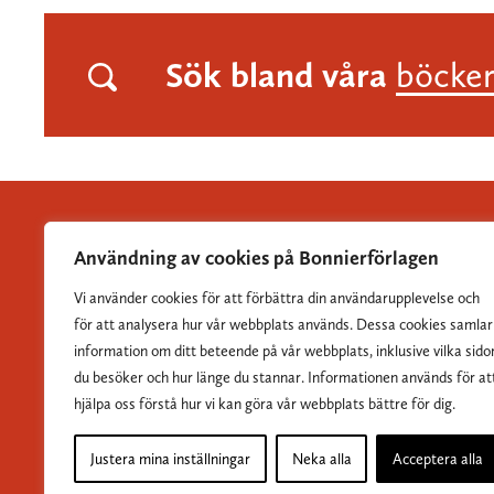
Sök bland våra
böcke
Användning av cookies på Bonnierförlagen
Vi använder cookies för att förbättra din användarupplevelse och
Albert Bonniers Förlag grundades 1837 och är Sveriges
för att analysera hur vår webbplats används. Dessa cookies samlar
största skönlitterära förlag.
information om ditt beteende på vår webbplats, inklusive vilka sido
du besöker och hur länge du stannar. Informationen används för at
hjälpa oss förstå hur vi kan göra vår webbplats bättre för dig.
Justera mina inställningar
Neka alla
Acceptera alla