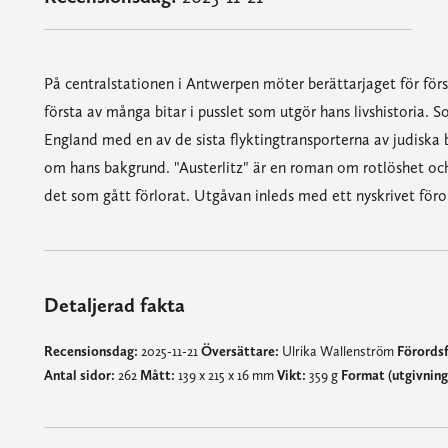
På centralstationen i Antwerpen möter berättarjaget för förs
första av många bitar i pusslet som utgör hans livshistoria. 
England med en av de sista flyktingtransporterna av judiska 
om hans bakgrund. "Austerlitz" är en roman om rotlöshet och
det som gått förlorat. Utgåvan inleds med ett nyskrivet för
Detaljerad fakta
Recensionsdag:
2025-11-21
Översättare:
Ulrika Wallenström
Förordsf
Antal sidor:
262
Mått:
139 x 215 x 16 mm
Vikt:
359 g
Format (utgivnin