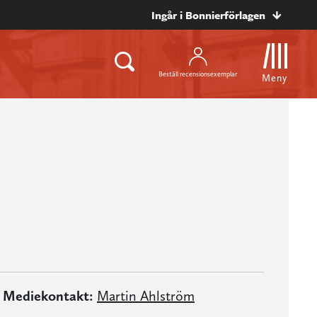
Ingår i Bonnierförlagen
Beställ recensionsexemplar
Meny
Mediekontakt:
Martin Ahlström