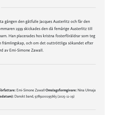
ta gången den gåtfulle Jacques Austerlitz och får den
Sommaren 1939 skickades den då femårige Austerlitz till
barn. Han placerades hos kristna fosterföräldrar som teg
 främlingskap, och om det outtröttliga sökandet efter
ord av Emi-Simone Zawall.
örfattare:
Emi-Simone Zawall
Omslagsformgivare:
Nina Ulmaja
gsdatum):
Danskt band, 9789100195663 (2025-11-19)