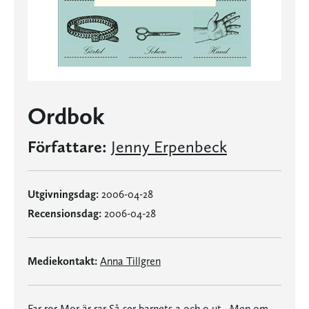
Ordbok
Författare:
Jenny Erpenbeck
Utgivningsdag:
2006-04-28
Recensionsdag:
2006-04-28
Mediekontakt:
Anna Tillgren
Far ror Mor är rar Så ser barnets a och o ut. Men om