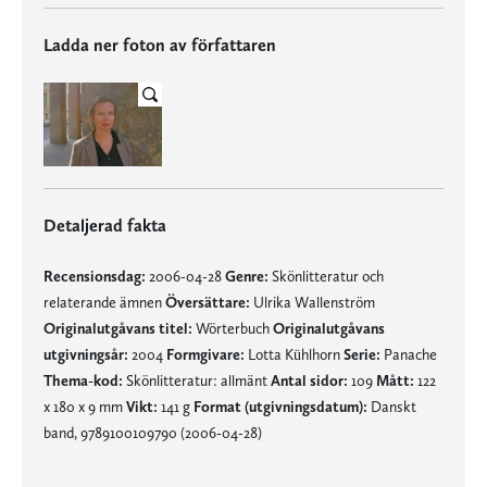
Ladda ner foton av författaren
Detaljerad fakta
Recensionsdag:
2006-04-28
Genre:
Skönlitteratur och
relaterande ämnen
Översättare:
Ulrika Wallenström
Originalutgåvans titel:
Wörterbuch
Originalutgåvans
utgivningsår:
2004
Formgivare:
Lotta Kühlhorn
Serie:
Panache
Thema-kod:
Skönlitteratur: allmänt
Antal sidor:
109
Mått:
122
x 180 x 9 mm
Vikt:
141 g
Format (utgivningsdatum):
Danskt
band, 9789100109790 (2006-04-28)