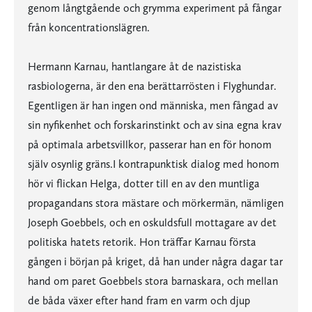
genom långtgående och grymma experiment på fångar
från koncentrationslägren.
Hermann Karnau, hantlangare åt de nazistiska
rasbiologerna, är den ena berättarrösten i Flyghundar.
Egentligen är han ingen ond människa, men fångad av
sin nyfikenhet och forskarinstinkt och av sina egna krav
på optimala arbetsvillkor, passerar han en för honom
själv osynlig gräns.I kontrapunktisk dialog med honom
hör vi flickan Helga, dotter till en av den muntliga
propagandans stora mästare och mörkermän, nämligen
Joseph Goebbels, och en oskuldsfull mottagare av det
politiska hatets retorik. Hon träffar Karnau första
gången i början på kriget, då han under några dagar tar
hand om paret Goebbels stora barnaskara, och mellan
de båda växer efter hand fram en varm och djup