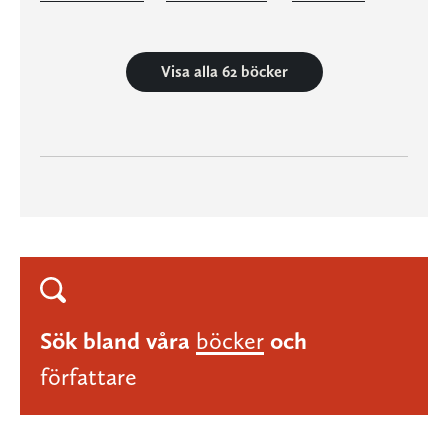
Visa alla 62 böcker
Sök bland våra
böcker
och
författare