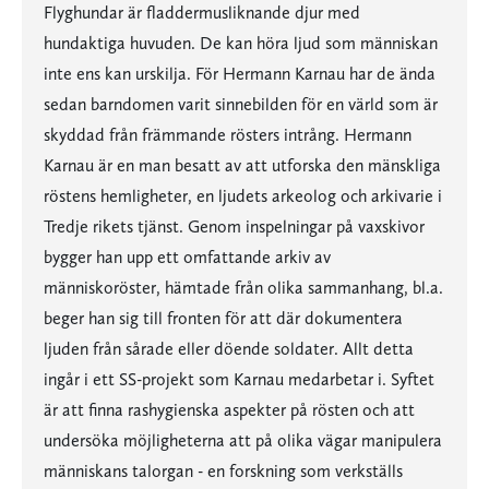
Flyghundar är fladdermusliknande djur med
hundaktiga huvuden. De kan höra ljud som människan
inte ens kan urskilja. För Hermann Karnau har de ända
sedan barndomen varit sinnebilden för en värld som är
skyddad från främmande rösters intrång. Hermann
Karnau är en man besatt av att utforska den mänskliga
röstens hemligheter, en ljudets arkeolog och arkivarie i
Tredje rikets tjänst. Genom inspelningar på vaxskivor
bygger han upp ett omfattande arkiv av
människoröster, hämtade från olika sammanhang, bl.a.
beger han sig till fronten för att där dokumentera
ljuden från sårade eller döende soldater. Allt detta
ingår i ett SS-projekt som Karnau medarbetar i. Syftet
är att finna rashygienska aspekter på rösten och att
undersöka möjligheterna att på olika vägar manipulera
människans talorgan - en forskning som verkställs