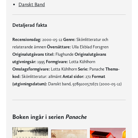
Danskt Band
Detaljerad fakta
Recensionsdag:
2000-05-12
Genre:
Skönlitteratur och
relaterande ämnen
Översättare:
Ulla Ekblad Forsgren
Originalutgåvans titel:
Flughunde
Originalutgåvans
utgivningsår:
1995
Formgivare:
Lotta Kühlhorn
Omslagsformgivare:
Lotta Kühlhorn
Serie:
Panache
Thema-
kod:
Skönlitteratur: allmänt
Antal sidor:
272
Format
(utgivningsdatum):
Danskt band, 9789100571672 (2000-05-12)
Boken ingår i serien
Panache