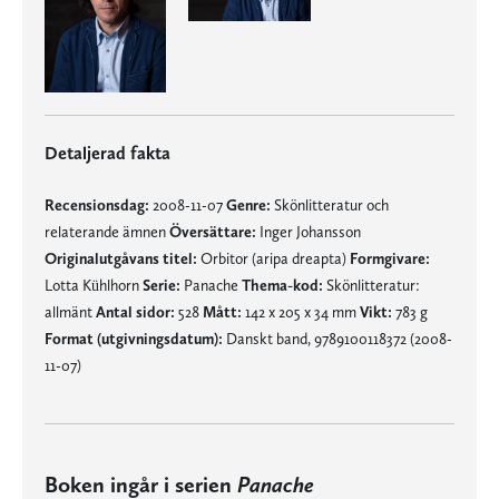
Detaljerad fakta
Recensionsdag:
2008-11-07
Genre:
Skönlitteratur och
relaterande ämnen
Översättare:
Inger Johansson
Originalutgåvans titel:
Orbitor (aripa dreapta)
Formgivare:
Lotta Kühlhorn
Serie:
Panache
Thema-kod:
Skönlitteratur:
allmänt
Antal sidor:
528
Mått:
142 x 205 x 34 mm
Vikt:
783 g
Format (utgivningsdatum):
Danskt band, 9789100118372 (2008-
11-07)
Boken ingår i serien
Panache