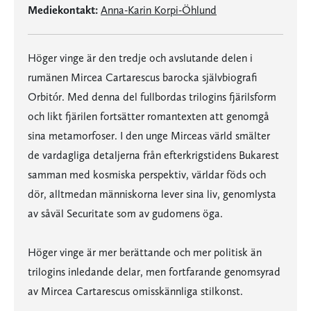
Mediekontakt:
Anna-Karin Korpi-Öhlund
Höger vinge är den tredje och avslutande delen i
rumänen Mircea Cartarescus barocka självbiografi
Orbitór. Med denna del fullbordas trilogins fjärilsform
och likt fjärilen fortsätter romantexten att genomgå
sina metamorfoser. I den unge Mirceas värld smälter
de vardagliga detaljerna från efterkrigstidens Bukarest
samman med kosmiska perspektiv, världar föds och
dör, alltmedan människorna lever sina liv, genomlysta
av såväl Securitate som av gudomens öga.
Höger vinge är mer berättande och mer politisk än
trilogins inledande delar, men fortfarande genomsyrad
av Mircea Cartarescus omisskännliga stilkonst.