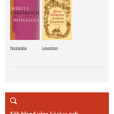
Nostalgia
Levanten
Sök bland våra
böcker
och