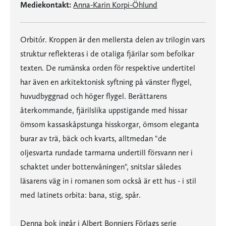
Mediekontakt:
Anna-Karin Korpi-Öhlund
Orbitór. Kroppen är den mellersta delen av trilogin vars
struktur reflekteras i de otaliga fjärilar som befolkar
texten. De rumänska orden för respektive undertitel
har även en arkitektonisk syftning på vänster flygel,
huvudbyggnad och höger flygel. Berättarens
återkommande, fjärilslika uppstigande med hissar
ömsom kassaskåpstunga hisskorgar, ömsom eleganta
burar av trä, bäck och kvarts, alltmedan "de
oljesvarta rundade tarmarna undertill försvann ner i
schaktet under bottenvåningen", snitslar således
läsarens väg in i romanen som också är ett hus - i stil
med latinets orbita: bana, stig, spår.
Denna bok ingår i Albert Bonniers Förlags serie