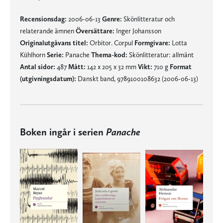
Recensionsdag:
2006-06-13
Genre:
Skönlitteratur och
relaterande ämnen
Översättare:
Inger Johansson
Originalutgåvans titel:
Orbitor. Corpul
Formgivare:
Lotta
Kühlhorn
Serie:
Panache
Thema-kod:
Skönlitteratur: allmänt
Antal sidor:
487
Mått:
142 x 205 x 32 mm
Vikt:
710 g
Format
(utgivningsdatum):
Danskt band, 9789100108632 (2006-06-13)
Boken ingår i serien
Panache