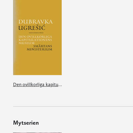
Den ovillkorliga kapitulationens museum/Smärtans ministerium
Mytserien