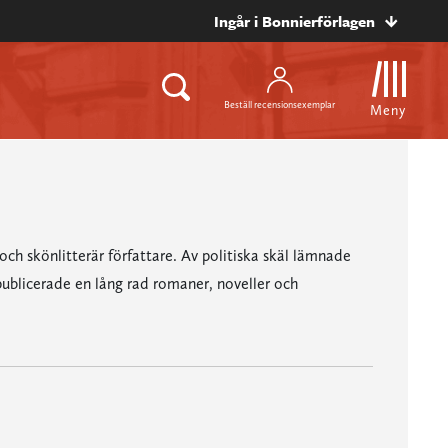
Ingår i Bonnierförlagen
Beställ recensionsexemplar
Meny
 och skönlitterär författare. Av politiska skäl lämnade
blicerade en lång rad romaner, noveller och