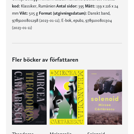
kod:
Klassiker, Rumänien
Antal sidor:
395
Mått:
139 x 216 x 24
mm
Vikt:
505 g
Format (utgivningsdatum):
Danskt band,
9789100801298 (2023-01-11); E-bok, epub2, 9789100801304
(2023-01-11)
Fler böcker av författaren