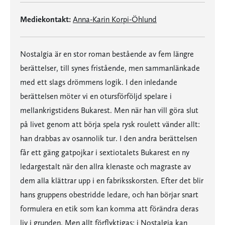
Mediekontakt:
Anna-Karin Korpi-Öhlund
Nostalgia är en stor roman bestående av fem längre
berättelser, till synes fristående, men sammanlänkade
med ett slags drömmens logik. I den inledande
berättelsen möter vi en otursförföljd spelare i
mellankrigstidens Bukarest. Men när han vill göra slut
på livet genom att börja spela rysk roulett vänder allt:
han drabbas av osannolik tur. I den andra berättelsen
får ett gäng gatpojkar i sextiotalets Bukarest en ny
ledargestalt när den allra klenaste och magraste av
dem alla klättrar upp i en fabriksskorsten. Efter det blir
hans gruppens obestridde ledare, och han börjar snart
formulera en etik som kan komma att förändra deras
liv i grunden. Men allt förflyktigas; i Nostalgia kan