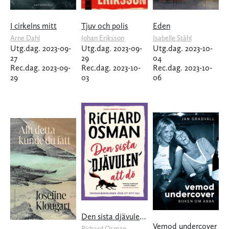
I cirkelns mitt
Tjuv och polis
Eden
Arne Dahl
Johan Eriksson
Isabelle Ståhl
Utg.dag. 2023-09-
Utg.dag. 2023-09-
Utg.dag. 2023-10-
27
29
04
Rec.dag. 2023-09-
Rec.dag. 2023-10-
Rec.dag. 2023-10-
29
03
06
Den sista djävulen att dö
Vemod undercover
Richard Osman