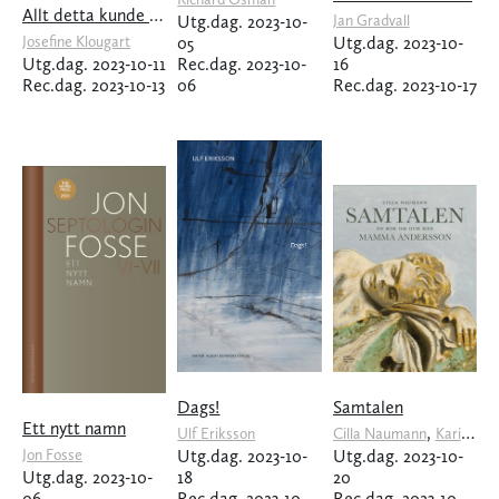
Allt detta kunde du fått
Utg.dag. 2023-10-
Jan Gradvall
Josefine Klougart
05
Utg.dag. 2023-10-
Utg.dag. 2023-10-11
Rec.dag. 2023-10-
16
Rec.dag. 2023-10-13
06
Rec.dag. 2023-10-17
Dags!
Samtalen
Ett nytt namn
,
Ulf Eriksson
Cilla Naumann
Karin Mamma Andersson
Jon Fosse
Utg.dag. 2023-10-
Utg.dag. 2023-10-
Utg.dag. 2023-10-
18
20
06
Rec.dag. 2023-10-
Rec.dag. 2023-10-