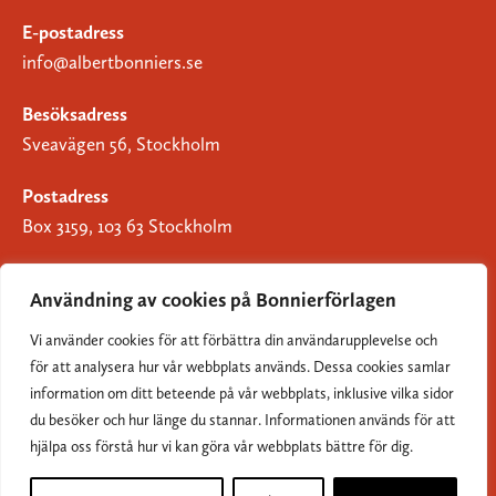
E-postadress
info@albertbonniers.se
Besöksadress
Sveavägen 56, Stockholm
Postadress
Box 3159, 103 63 Stockholm
Användning av cookies på Bonnierförlagen
Vi använder cookies för att förbättra din användarupplevelse och
Om Bonnierförlagen
för att analysera hur vår webbplats används. Dessa cookies samlar
Cookies
information om ditt beteende på vår webbplats, inklusive vilka sidor
du besöker och hur länge du stannar. Informationen används för att
Integritetspolicy
hjälpa oss förstå hur vi kan göra vår webbplats bättre för dig.