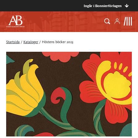
Ingår i Bonnierförlagen
Startsida
/
Kataloger
/
Höstens böcker 2023