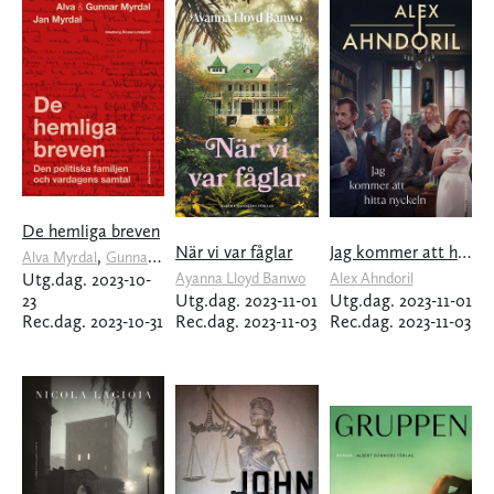
De hemliga breven
När vi var fåglar
Jag kommer att hitta nyckeln
,
,
,
,
,
Alva Myrdal
Gunnar Myrdal
Jan Myrdal
Bosse Lindquist
Janken Myrdal
Utg.dag. 2023-10-
Ayanna Lloyd Banwo
Alex Ahndoril
23
Utg.dag. 2023-11-01
Utg.dag. 2023-11-01
Rec.dag. 2023-10-31
Rec.dag. 2023-11-03
Rec.dag. 2023-11-03