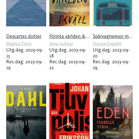
Descartes dotter
Förinta världen ikväll
Spårvagnsresor med Mr Hume
Magnus Florin
Stina Jackson
Horace Engdahl
Utg.dag. 2023-09-
Utg.dag. 2023-09-
Utg.dag. 2023-09-
15
18
20
Rec.dag. 2023-09-
Rec.dag. 2023-09-
Rec.dag. 2023-09-
19
22
29