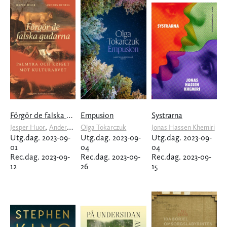
Förgör de falska gudarna
Empusion
Systrarna
,
Jesper Huor
Anders Rydell
Olga Tokarczuk
Jonas Hassen Khemiri
Utg.dag. 2023-09-
Utg.dag. 2023-09-
Utg.dag. 2023-09-
01
04
04
Rec.dag. 2023-09-
Rec.dag. 2023-09-
Rec.dag. 2023-09-
12
26
15