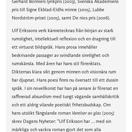
Gerhard Bonniers lyrikpris (2003), Svenska Akademiens
pris till Signe Ekblad-Eldhs minne (2005), Lubbe
Nordström-priset (2005), samt De nios pris (2006).
Ulf Erikssons verk kännetecknas från början av stark
rumslighet, intellektuell reflexion och en dragning till
ett virtuost bildspråk. Hans prosa innehåller
beskrivande passager av svindlande sinnlighet och
rumskänsla. Med åren har hans stil förenklats.
Dikternas klara sikt genom minnen och visionära rum
har djupnat. Hans poesi finns nu översatt till ett dussin
språk. I sin novellkonst har han på senare år förenat en
raffinerad absurdism med tungt vägande samhällskritik
och ett aldrig vilande poetiskt frihetsbudskap. Om
hans utsökt fängslande roman
Varelser av glas
(2005)
skrev Dagens Nyheter: ”Ulf Eriksson har … med sin
märkliga och vackra roman gjort det som alla