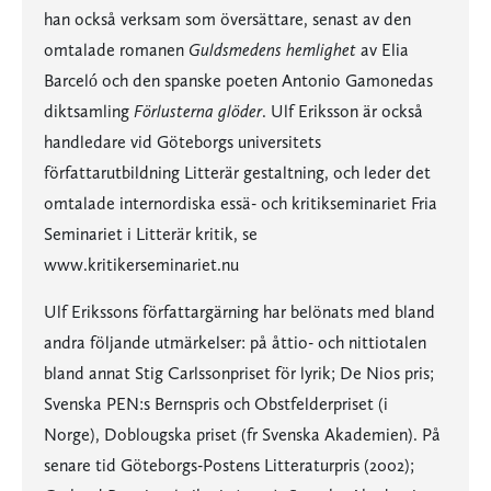
han också verksam som översättare, senast av den
omtalade romanen
Guldsmedens hemlighet
av Elia
Barceló och den spanske poeten Antonio Gamonedas
diktsamling
Förlusterna glöder
. Ulf Eriksson är också
handledare vid Göteborgs universitets
författarutbildning Litterär gestaltning, och leder det
omtalade internordiska essä- och kritikseminariet Fria
Seminariet i Litterär kritik, se
www.kritikerseminariet.nu
Ulf Erikssons författargärning har belönats med bland
andra följande utmärkelser: på åttio- och nittiotalen
bland annat Stig Carlssonpriset för lyrik; De Nios pris;
Svenska PEN:s Bernspris och Obstfelderpriset (i
Norge), Doblougska priset (fr Svenska Akademien). På
senare tid Göteborgs-Postens Litteraturpris (2002);