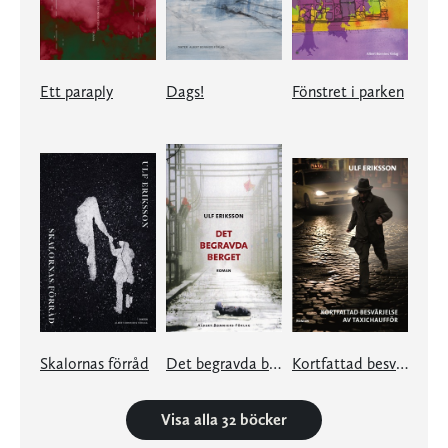
Ett paraply
Dags!
Fönstret i parken
Skalornas förråd
Det begravda berget
Kortfattad besvärjelse av taxichaufför
Visa alla 32 böcker