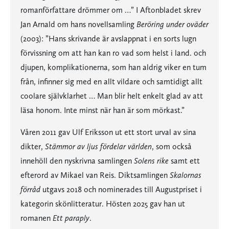
romanförfattare drömmer om …” I Aftonbladet skrev
Jan Arnald om hans novellsamling
Beröring under oväder
(2003): ”Hans skrivande är avslappnat i en sorts lugn
förvissning om att han kan ro vad som helst i land. och
djupen, komplikationerna, som han aldrig viker en tum
från, infinner sig med en allt vildare och samtidigt allt
coolare självklarhet … Man blir helt enkelt glad av att
läsa honom. Inte minst när han är som mörkast.”
Våren 2011 gav Ulf Eriksson ut ett stort urval av sina
dikter,
Stämmor av ljus fördelar världen
, som också
innehöll den nyskrivna samlingen
Solens rike
samt ett
efterord av Mikael van Reis. Diktsamlingen
Skalornas
förråd
utgavs 2018 och nominerades till Augustpriset i
kategorin skönlitteratur. Hösten 2025 gav han ut
romanen
Ett paraply
.