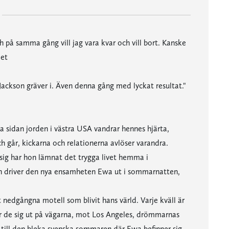
 på samma gång vill jag vara kvar och vill bort. Kanske
det
ackson gräver i. Även denna gång med lyckat resultat."
a sidan jorden i västra USA vandrar hennes hjärta,
 går, kickarna och relationerna avlöser varandra.
 sig har hon lämnat det trygga livet hemma i
on driver den nya ensamheten Ewa ut i sommarnatten,
t nedgångna motell som blivit hans värld. Varje kväll är
r de sig ut på vägarna, mot Los Angeles, drömmarnas
 till den bleka svenska sommaren där Ewa befinner sig.