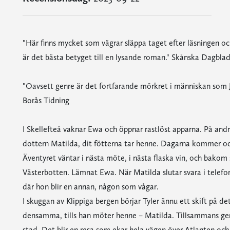
"Här finns mycket som vägrar släppa taget efter läsningen och
är det bästa betyget till en lysande roman." Skånska Dagbla
"Oavsett genre är det fortfarande mörkret i människan som J
Borås Tidning
I Skellefteå vaknar Ewa och öppnar rastlöst apparna. På andr
dottern Matilda, dit fötterna tar henne. Dagarna kommer och
Äventyret väntar i nästa möte, i nästa flaska vin, och bakom
Västerbotten. Lämnat Ewa. När Matilda slutar svara i telef
där hon blir en annan, någon som vågar.
I skuggan av Klippiga bergen börjar Tyler ännu ett skift på de
densamma, tills han möter henne – Matilda. Tillsammans ge
stad. Det blir en resa som ekar hela vägen över Atlanten och