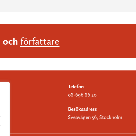
och
r
författare
Telefon
08-696 86 20
Besöksadress
Sveavägen 56, Stockholm
r
t