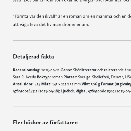
"Förinta världen ikväll" är en roman om en mamma och en do
att våga leva det liv man drömmer om.
Detaljerad fakta
Recensionsdag:
2023-09-22
Genre:
Skönlitteratur och relaterande ä
Sara R. Acedo
Boktyp:
roman
Platser:
Sverige, Skellefteå, Denver, US
Antal sidor:
424
Mått:
145 x 225 x 32 mm
Vikt:
506 g
Format (utgivnin
9789100184315 (2023-09-18); Ljudbok, digital,
9789100802509
(2023-09-
Fler böcker av författaren