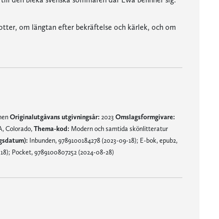
tter, om längtan efter bekräftelse och kärlek, och om
mnen
Originalutgåvans utgivningsår:
2023
Omslagsformgivare:
A, Colorado,
Thema-kod:
Modern och samtida skönlitteratur
gsdatum):
Inbunden, 9789100184278 (2023-09-18); E-bok, epub2,
18); Pocket, 9789100807252 (2024-08-28)