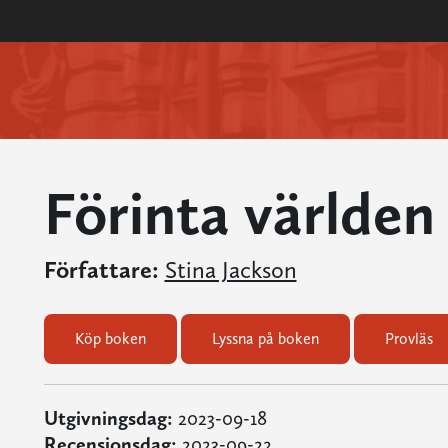
Förinta världen 
Författare:
Stina Jackson
Köp boken
Lyssna på boken
Provläs
Utgivningsdag:
2023-09-18
Recensionsdag:
2023-09-22