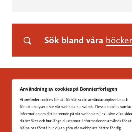
Sök bland våra
böcke
Användning av cookies på Bonnierförlagen
Vi använder cookies för att förbättra din användarupplevelse och
Albert Bonniers Förlag grundades 1837 och är Sveriges
för att analysera hur vår webbplats används. Dessa cookies samlar
största skönlitterära förlag.
information om ditt beteende på vår webbplats, inklusive vilka sido
du besöker och hur länge du stannar. Informationen används för at
hjälpa oss förstå hur vi kan göra vår webbplats bättre för dig.