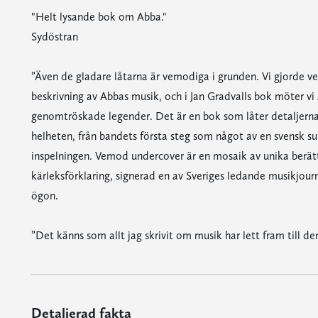
"Helt lysande bok om Abba."
Sydöstran
”Även de gladare låtarna är vemodiga i grunden. Vi gjorde v
beskrivning av Abbas musik, och i Jan Gradvalls bok möter 
genomtröskade legender. Det är en bok som låter detaljerna 
helheten, från bandets första steg som något av en svensk supe
inspelningen. Vemod undercover är en mosaik av unika berät
kärleksförklaring, signerad en av Sveriges ledande musikjour
ögon.
”Det känns som allt jag skrivit om musik har lett fram till de
Detaljerad fakta