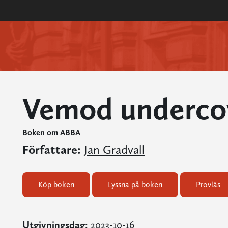
Vemod underco
Boken om ABBA
Författare:
Jan Gradvall
Köp boken
Lyssna på boken
Provläs
Utgivningsdag:
2023-10-16