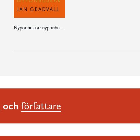
Nyponbuskar nyponbuskar hela vägen nyponbuskar
och
r
författare