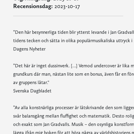
Recensionsdag:
2023-10-17
”Den här besynnerliga tiden blir ytterst levande i Jan Gradva
tidens tecken och sätta in olika populärmusikaliska uttryck 
Dagens Nyheter
”Det här är inget dussinverk. […] Vemod undercover är lika 
grundkurs där man, nästan lite som en bonus, även får en för
av gruppens låtar."
Svenska Dagbladet
”Av alla konstnärliga processer är låtskrivande den som ligge
svår balansgång mellan fluffighet och matematik. Desto roli
och exakt som Jan Gradvalls. Musik – den osynliga konstform
lägga ifrån mig boken för att höra några av världshistoriens m