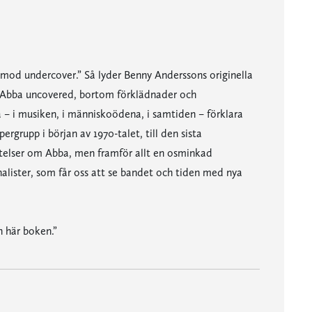
emod undercover.” Så lyder Benny Anderssons originella
vi Abba uncovered, bortom förklädnader och
– i musiken, i människoödena, i samtiden – förklara
rgrupp i början av 1970-talet, till den sista
telser om Abba, men framför allt en osminkad
nalister, som får oss att se bandet och tiden med nya
n här boken.”