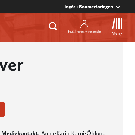
Ingår i Bonnierförlagen
Beställ recensionsexemplar
Meny
ver
Mediekontakt:
Anna-Karin Korpi-Öhlund