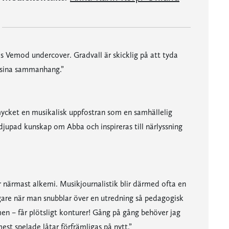
lls Vemod undercover. Gradvall är skicklig på att tyda
i sina sammanhang.”
mycket en musikalisk uppfostran som en samhällelig
djupad kunskap om Abba och inspireras till närlyssning
r närmast alkemi. Musikjournalistik blir därmed ofta en
gare när man snubblar över en utredning så pedagogisk
en – får plötsligt konturer! Gång på gång behöver jag
est spelade låtar förfrämligas på nytt.”