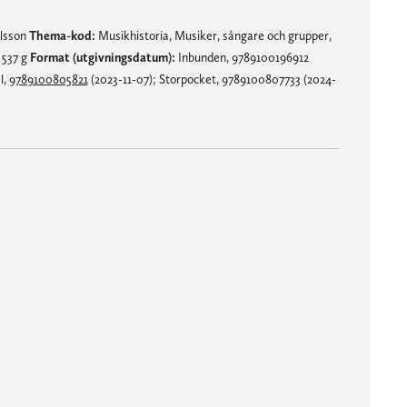
lsson
Thema-kod:
Musikhistoria, Musiker, sångare och grupper,
537 g
Format (utgivningsdatum):
Inbunden, 9789100196912
l,
9789100805821
(2023-11-07); Storpocket, 9789100807733 (2024-