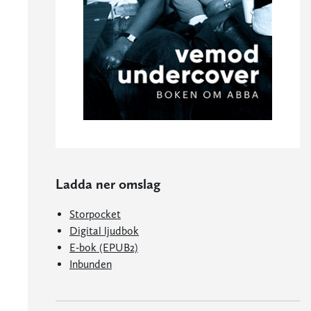
Ladda ner omslag
Storpocket
Digital ljudbok
E-bok (EPUB2)
Inbunden