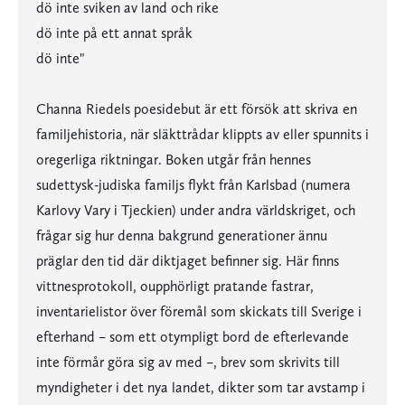
dö inte sviken av land och rike
dö inte på ett annat språk
dö inte"
Channa Riedels poesidebut är ett försök att skriva en
familjehistoria, när släkttrådar klippts av eller spunnits i
oregerliga riktningar. Boken utgår från hennes
sudettysk-judiska familjs flykt från Karlsbad (numera
Karlovy Vary i Tjeckien) under andra världskriget, och
frågar sig hur denna bakgrund generationer ännu
präglar den tid där diktjaget befinner sig. Här finns
vittnesprotokoll, oupphörligt pratande fastrar,
inventarielistor över föremål som skickats till Sverige i
efterhand – som ett otympligt bord de efterlevande
inte förmår göra sig av med –, brev som skrivits till
myndigheter i det nya landet, dikter som tar avstamp i