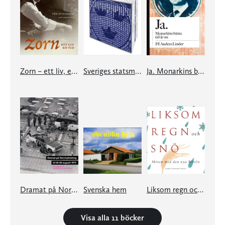
Zorn – ett liv, en tid
Sveriges statsministrar under 100 år. Samlingsutgåva
Ja. Monarkins bästa tid är nu. Nej. Monarkin har aldrig varit farligare än nu
Dramat på Norrmalmstorg
Svenska hem
Liksom regn och snö - möten med den nya Bibeln
Visa alla 11 böcker