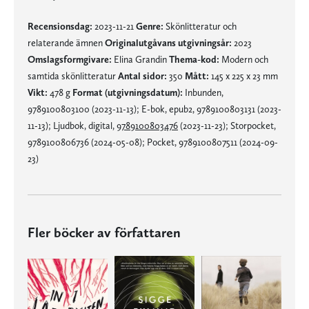
Recensionsdag:
2023-11-21
Genre:
Skönlitteratur och
relaterande ämnen
Originalutgåvans utgivningsår:
2023
Omslagsformgivare:
Elina Grandin
Thema-kod:
Modern och
samtida skönlitteratur
Antal sidor:
350
Mått:
145 x 225 x 23 mm
Vikt:
478 g
Format (utgivningsdatum):
Inbunden,
9789100803100 (2023-11-13); E-bok, epub2, 9789100803131 (2023-
11-13); Ljudbok, digital,
9789100803476
(2023-11-23); Storpocket,
9789100806736 (2024-05-08); Pocket, 9789100807511 (2024-09-
23)
Fler böcker av författaren