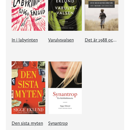
In i labyrinten
Varulvsvalsen
Det är 1988 och har precis börjat snöa
Den sista myten
Synantrop