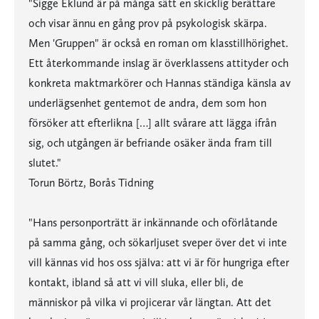
"Sigge Eklund är på många sätt en skicklig berättare
och visar ännu en gång prov på psykologisk skärpa.
Men 'Gruppen" är också en roman om klasstillhörighet.
Ett återkommande inslag är överklassens attityder och
konkreta maktmarkörer och Hannas ständiga känsla av
underlägsenhet gentemot de andra, dem som hon
försöker att efterlikna […] allt svårare att lägga ifrån
sig, och utgången är befriande osäker ända fram till
slutet."
Torun Börtz, Borås Tidning
"Hans personporträtt är inkännande och oförlåtande
på samma gång, och sökarljuset sveper över det vi inte
vill kännas vid hos oss själva: att vi är för hungriga efter
kontakt, ibland så att vi vill sluka, eller bli, de
människor på vilka vi projicerar vår längtan. Att det