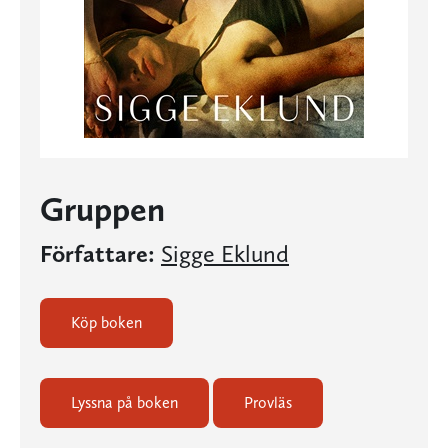
Gruppen
Författare:
Sigge Eklund
Köp boken
Lyssna på boken
Provläs