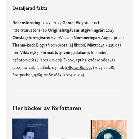
Detaljerad fakta
Recensionsdag:
2023-10-27
Genre:
Biografier och
litteraturvetenskap
Originalutgåvans utgivningsår:
2023
Omslagsformgivare:
Eva Wilsson
Nomineringar:
Augustpriset
Thema-kod:
Biografi och prosa (ej fiktion)
Mått:
145 x 225 x 33
mm
Vikt:
658 g
Format (utgivningsdatum):
Inbunden,
9789100126124 (2023-10-20); E-bok, epub2, 9789100802431
(2023-10-20); Ljudbok, digital,
9789100806255
(2023-12-28);
Storpocket, 9789100807665 (2024-11-04)
Fler böcker av författaren