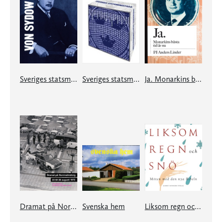
Sveriges statsministrar under 100 år. Oscar von Sydow
Sveriges statsministrar under 100 år. Samlingsutgåva
Ja. Monarkins bästa tid är nu. Nej. Monarkin har aldrig varit farligare än nu
Dramat på Norrmalmstorg
Svenska hem
Liksom regn och snö - möten med den nya Bibeln