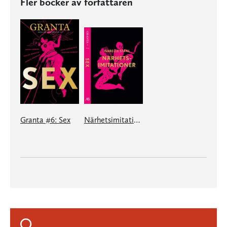
Fler böcker av författaren
Granta #6: Sex
Närhetsimitationer - en e-singel ur Granta #6