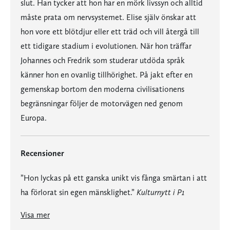
slut. Han tycker att hon har en mörk livssyn och alltid
måste prata om nervsystemet. Elise själv önskar att
hon vore ett blötdjur eller ett träd och vill återgå till
ett tidigare stadium i evolutionen. När hon träffar
Johannes och Fredrik som studerar utdöda språk
känner hon en ovanlig tillhörighet. På jakt efter en
gemenskap bortom den moderna civilisationens
begränsningar följer de motorvägen ned genom
Europa.
Recensioner
”Hon lyckas på ett ganska unikt vis fånga smärtan i att
ha förlorat sin egen mänsklighet.”
Kulturnytt i P1
”Hon lyckas på ett ganska unikt vis fånga smärtan i att ha förlorat sin egen mänsklighet.”
”Isabelle Ståhl tar sin romankonst till nästa nivå i lustfyllda och skrämmande ’Eden’ /…/ Det är en storartad dekonstruktion. Inte bara av den egna romangestaltens inre liv, utan också av modernitetens syn på sig själv.”
”Jag kommer ur läsningen omruskad, lite äcklad, av Elise och Fredrik och Johannes men kanske främst av samtiden. Vårt äckliga krafsande efter autenticitet och något som är på riktigt, något under ytan, men bara för att igen tillfredsställa egot, barnet som aldrig växer sig ur lustprincipen. Det är suggestivt och rätt så knäppt och helt igenom fascinerande.”
”Ståhls på samma gång täta och äventyrliga prosa lyckas nästan helt med att mana fram och förkroppsliga idén om en mer ursprunglig tillvaro. En Edens lustgård i stark närhet av Dödens ö. Smart demonstrerar hon vad fiktionen är mäktig och vad idén om en återgång till ’det naturliga’ kan innebära. ’Eden’ får åtminstone mig att ivrigt vänta på nästa bok om Elise.”
”Det är en stark läsupplevelse. Isabelle Ståhl har ett språk som inte lämnar läsaren ifred en sekund. Det är rytmiskt och detaljrikt. Dialogerna är vardagliga men samtidigt laddade.”
Visa mer