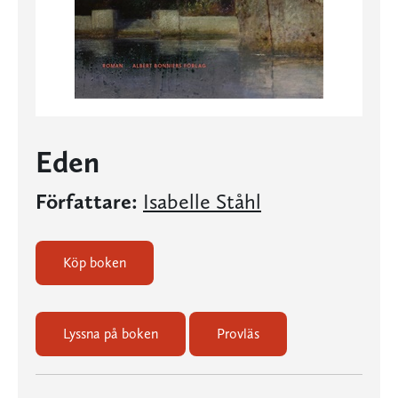
Eden
Författare:
Isabelle Ståhl
Köp boken
Lyssna på boken
Provläs