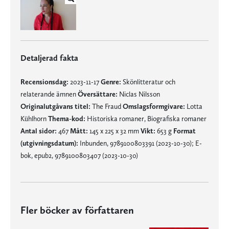
Detaljerad fakta
Recensionsdag:
2023-11-17
Genre:
Skönlitteratur och
relaterande ämnen
Översättare:
Niclas Nilsson
Originalutgåvans titel:
The Fraud
Omslagsformgivare:
Lotta
Kühlhorn
Thema-kod:
Historiska romaner, Biografiska romaner
Antal sidor:
467
Mått:
145 x 225 x 32 mm
Vikt:
653 g
Format
(utgivningsdatum):
Inbunden, 9789100803391 (2023-10-30); E-
bok, epub2, 9789100803407 (2023-10-30)
Fler böcker av författaren