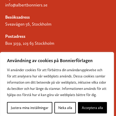
info@albertbonniers.se
Besöksadress
Sveavägen 56, Stockholm
Postadress
Box 3159, 103 63 Stockholm
Användning av cookies på Bonnierförlagen
Vi använder cookies för att förbättra din användarupplevelse och
Om Bonnierförlagen
för att analysera hur vår webbplats används. Dessa cookies samlar
Cookies
information om ditt beteende på vår webbplats, inklusive vilka sidor
du besöker och hur länge du stannar. Informationen används för att
Integritetspolicy
hjälpa oss förstå hur vi kan göra vår webbplats bättre för dig.
Justera mina inställningar
Neka alla
Acceptera alla