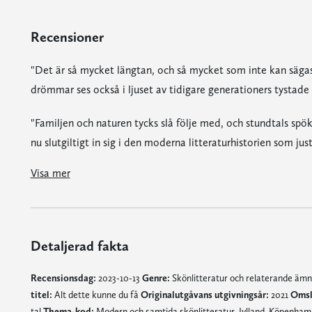
Recensioner
"Det är så mycket längtan, och så mycket som inte kan sä
drömmar ses också i ljuset av tidigare generationers tystad
"Familjen och naturen tycks slå följe med, och stundtals spök
nu slutgiltigt in sig i den moderna litteraturhistorien som ju
"Det är så mycket längtan, och så mycket som inte kan sägas, men familjemedlemmarnas kamp och oförverkligade drömmar ses också i ljuset av tidigare gener
"Familjen och naturen tycks slå följe med, och stundtals spöka för Klougart på hennes litterära resa. Och hon skriver nu slutgiltigt in 
"Josefine Klougarts särskilda känslighet för exakta temperaturer i ett visst känsloläge, i ett rum, i ett skeende, lyfter vanligheter till den yttersta nivån av betydelse. /.../ Hennes sp
"Språkligt fängslande familjeroman, med svepande minnesbilder och laddade uppgörelser med föräldrar, syskon, livet och döden."
Visa mer
Detaljerad fakta
Recensionsdag:
2023-10-13
Genre:
Skönlitteratur och relaterande äm
titel:
Alt dette kunne du få
Originalutgåvans utgivningsår:
2021
Omsl
tal
Thema-kod:
Modern och samtida skönlitteratur, Jylland, Köpenha