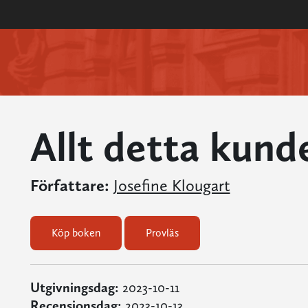
Allt detta kund
Författare:
Josefine Klougart
Köp boken
Provläs
Utgivningsdag:
2023-10-11
Recensionsdag:
2023-10-13