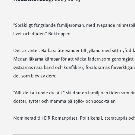
"Språkligt fängslande familjeroman, med svepande minnesbil
livet och döden." Boktoppen
Det är vinter. Barbara återvänder till Jylland med sitt nyföd
Medan läkarna kämpar för att väcka fadern som genomgått en
systrarnas nära band och konflikter, föräldrarnas förverkli
det som blev av dem.
"Allt detta kunde du fått" skildrar en familj och tiden som 
dotter, syster och mamma på 1980- och 2020-talen.
Nominerad till DR Romanpriset, Politikens Litteraturpris och