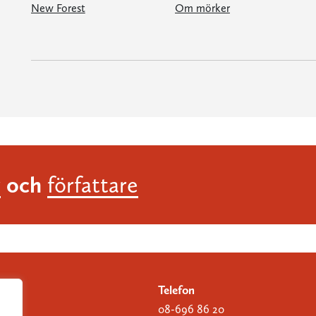
New Forest
Om mörker
och
r
författare
Telefon
08-696 86 20