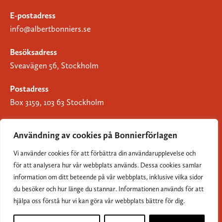
E-postadress
info@albertbonniers.se
Besöksadress
Sveavägen 56, Stockholm
Postadress
Box 3159, 103 63 Stockholm
Användning av cookies på Bonnierförlagen
Vi använder cookies för att förbättra din användarupplevelse och
Om Bonnierförlagen
för att analysera hur vår webbplats används. Dessa cookies samlar
Cookies
information om ditt beteende på vår webbplats, inklusive vilka sidor
du besöker och hur länge du stannar. Informationen används för att
Integritetspolicy
hjälpa oss förstå hur vi kan göra vår webbplats bättre för dig.