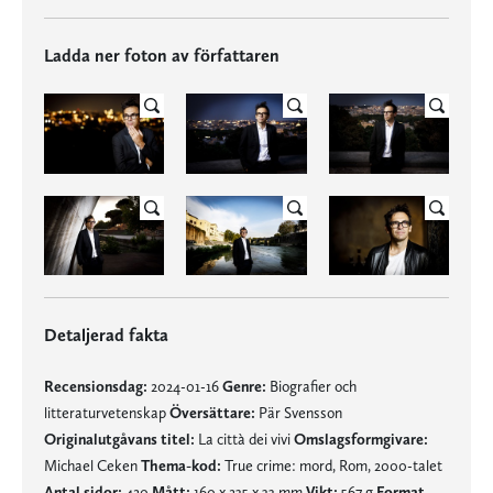
Ladda ner foton av författaren
Detaljerad fakta
Recensionsdag:
2024-01-16
Genre:
Biografier och
litteraturvetenskap
Översättare:
Pär Svensson
Originalutgåvans titel:
La città dei vivi
Omslagsformgivare:
Michael Ceken
Thema-kod:
True crime: mord, Rom, 2000-talet
Antal sidor:
420
Mått:
160 x 235 x 33 mm
Vikt:
567 g
Format