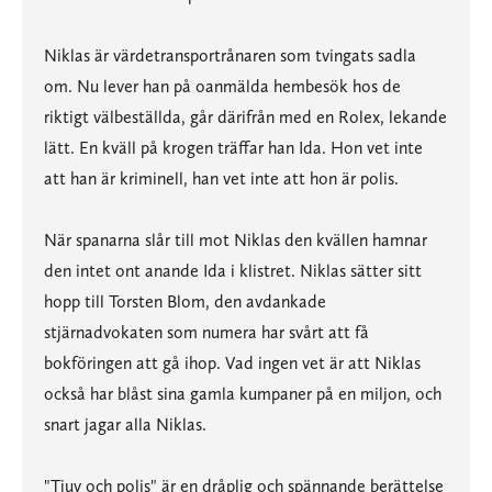
Niklas är värdetransportrånaren som tvingats sadla
om. Nu lever han på oanmälda hembesök hos de
riktigt välbeställda, går därifrån med en Rolex, lekande
lätt. En kväll på krogen träffar han Ida. Hon vet inte
att han är kriminell, han vet inte att hon är polis.
När spanarna slår till mot Niklas den kvällen hamnar
den intet ont anande Ida i klistret. Niklas sätter sitt
hopp till Torsten Blom, den avdankade
stjärnadvokaten som numera har svårt att få
bokföringen att gå ihop. Vad ingen vet är att Niklas
också har blåst sina gamla kumpaner på en miljon, och
snart jagar alla Niklas.
"Tjuv och polis" är en dråplig och spännande berättelse