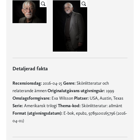
Detaljerad fakta
Recensionsdag:
2016-04-15
Genre:
Skönlitteratur och
relaterande ämnen
Originalutgåvans utgivningsår:
1999
Omslagsformgivare:
Eva Wilsson
Platser:
USA, Austin, Texas
Serie:
Amerikansk trilogi
Thema-kod:
Skönlitteratur: allmänt
Format (utgivningsdatum):
E-bok, epub2, 9789100165796 (2016-
04-01)