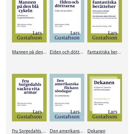
Mannen på den blå cykeln
Elden och döttrarna
Fantastiska berättelser
Fru Sorgedahls vackra vita armar
Den amerikanska flickans söndagar
Dekanen