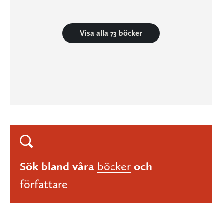
Visa alla 73 böcker
Sök bland våra
böcker
och
författare